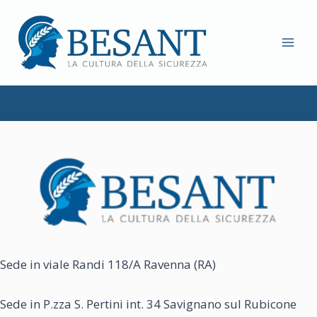
Vai
al
contenuto
MAI
ME
Sede in viale Randi 118/A Ravenna (RA)
Sede in P.zza S. Pertini int. 34 Savignano sul Rubicone