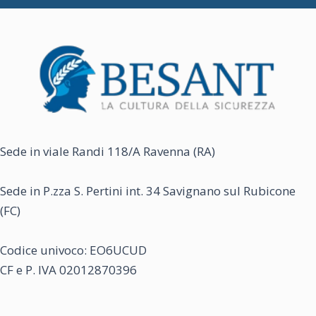
Le
opzioni
opzioni
possono
possono
essere
essere
scelte
scelte
nella
nella
pagina
pagina
del
del
prodotto
Sede in viale Randi 118/A Ravenna (RA)
prodotto
Sede in P.zza S. Pertini int. 34 Savignano sul Rubicone
(FC)
Codice univoco: EO6UCUD
CF e P. IVA 02012870396