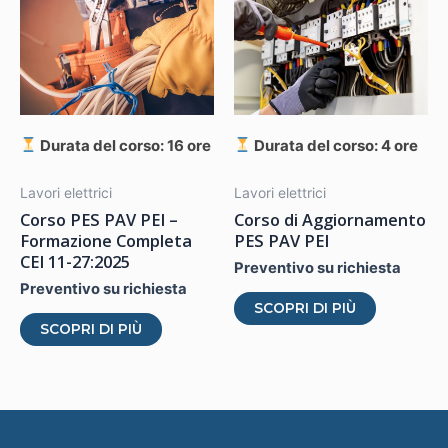
Durata del corso: 16 ore
Durata del corso: 4 ore
Lavori elettrici
Lavori elettrici
Corso PES PAV PEI –
Corso di Aggiornamento
Formazione Completa
PES PAV PEI
CEI 11-27:2025
Preventivo su richiesta
Preventivo su richiesta
Questo
SCOPRI DI PIÙ
Questo
prodotto
SCOPRI DI PIÙ
prodotto
ha
ha
più
più
varianti.
varianti.
Le