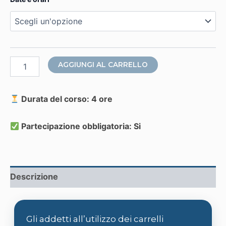
Corso
AGGIUNGI AL CARRELLO
di
Aggiornamento
per
Durata del corso: 4 ore
addetti
all’uso
di
Partecipazione obbligatoria: Si
carrelli
elevatori
–
Nuovo
Accordo
Descrizione
Stato
Regioni
2025
quantità
Gli addetti all’utilizzo dei carrelli