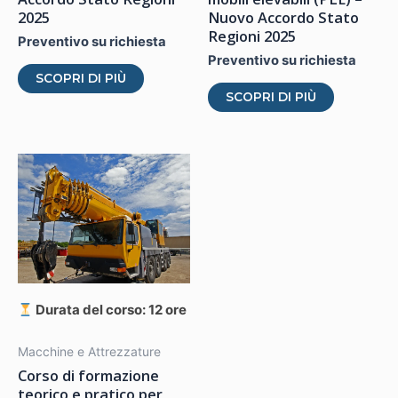
2025
Nuovo Accordo Stato
Regioni 2025
Preventivo su richiesta
Preventivo su richiesta
Questo
SCOPRI DI PIÙ
Questo
prodotto
SCOPRI DI PIÙ
prodotto
ha
ha
più
più
varianti.
varianti.
Le
Le
opzioni
opzioni
possono
possono
essere
essere
scelte
scelte
nella
Durata del corso: 12 ore
nella
pagina
pagina
Macchine e Attrezzature
del
Corso di formazione
del
prodotto
teorico e pratico per