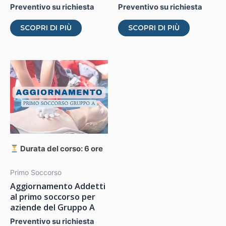
Preventivo su richiesta
Preventivo su richiesta
Questo
Questo
SCOPRI DI PIÙ
SCOPRI DI PIÙ
prodotto
prodotto
ha
ha
più
più
varianti.
varianti.
Le
Le
opzioni
opzioni
possono
possono
essere
essere
scelte
scelte
Durata del corso: 6 ore
nella
nella
pagina
pagina
Primo Soccorso
Aggiornamento Addetti
del
del
al primo soccorso per
prodotto
prodotto
aziende del Gruppo A
Preventivo su richiesta