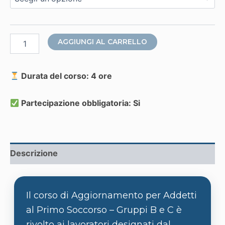
Aggiornamento
AGGIUNGI AL CARRELLO
Addetti
al
primo
Durata del corso: 4 ore
soccorso
per
aziende
Partecipazione obbligatoria: Si
del
Gruppo
B
e
C
Descrizione
quantità
Il corso di Aggiornamento per Addetti
al Primo Soccorso – Gruppi B e C è
rivolto ai lavoratori designati dal