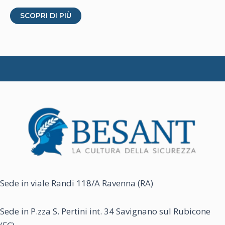
Questo
SCOPRI DI PIÙ
prodotto
ha
più
varianti.
Le
opzioni
possono
essere
scelte
nella
pagina
del
Sede in viale Randi 118/A Ravenna (RA)
prodotto
Sede in P.zza S. Pertini int. 34 Savignano sul Rubicone