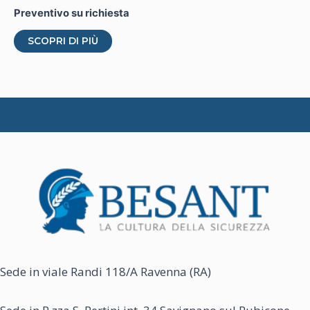
Preventivo su richiesta
Questo
SCOPRI DI PIÙ
prodotto
ha
più
varianti.
Le
opzioni
possono
essere
scelte
nella
pagina
del
Sede in viale Randi 118/A Ravenna (RA)
prodotto