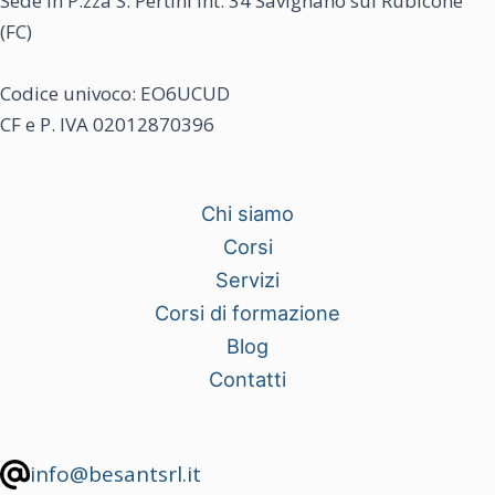
Sede in P.zza S. Pertini int. 34 Savignano sul Rubicone
(FC)
Codice univoco: EO6UCUD
CF e P. IVA 02012870396
Chi siamo
Corsi
Servizi
Corsi di formazione
Blog
Contatti
info@besantsrl.it