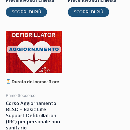
Preventivo su richiesta
Preventivo su richiesta
Questo
Questo
SCOPRI DI PIÙ
SCOPRI DI PIÙ
prodotto
prodotto
ha
ha
più
più
varianti.
varianti.
Le
Le
opzioni
opzioni
possono
possono
essere
essere
scelte
scelte
Durata del corso: 3 ore
nella
nella
pagina
pagina
Primo Soccorso
Corso Aggiornamento
del
del
BLSD – Basic Life
prodotto
prodotto
Support Defibrillation
(IRC) per personale non
sanitario