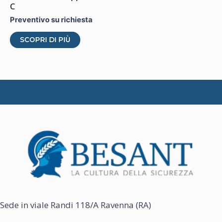
C
Preventivo su richiesta
Questo
SCOPRI DI PIÙ
prodotto
ha
più
varianti.
Le
opzioni
possono
essere
scelte
nella
pagina
del
Sede in viale Randi 118/A Ravenna (RA)
prodotto