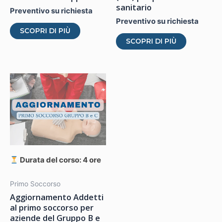
sanitario
Preventivo su richiesta
Preventivo su richiesta
Questo
SCOPRI DI PIÙ
Questo
prodotto
SCOPRI DI PIÙ
prodotto
ha
ha
più
più
varianti.
varianti.
Le
Le
opzioni
opzioni
possono
possono
essere
essere
scelte
scelte
nella
Durata del corso: 4 ore
nella
pagina
pagina
Primo Soccorso
del
Aggiornamento Addetti
del
prodotto
al primo soccorso per
prodotto
aziende del Gruppo B e